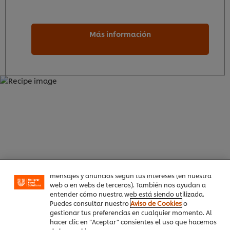
Más información
Utilizamos cookies propias y de terceros (y tecnologías
similares) para mejorar tu experiencia en nuestra web.
Las cookies te permiten disfrutar de ciertas
funcionalidades (como guardar tu carrito de la
compra online), compartir contenidos en redes
sociales (en Facebook, Instagram, etc.) y personalizar
mensajes y anuncios según tus intereses (en nuestra
web o en webs de terceros). También nos ayudan a
entender cómo nuestra web está siendo utilizada.
Puedes consultar nuestro
Aviso de Cookies
o
gestionar tus preferencias en cualquier momento. Al
hacer clic en “Aceptar” consientes el uso que hacemos