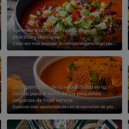
Aprende a armar un menú vegano
práctico y delicioso
Cada vez más popular, la comida vegana llegó para quedarse. Para acompañar el aumento del número de consumidores, te ayudaremos...
La importancia de la versatilidad en la
cocina para el éxito de los pequeños
negocios de food service
Explorar más oportunidades en la ejecución de platos te permite sobresalir y ahorrar de diferentes maneras. Aprende a destacart...