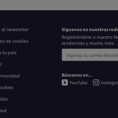
 al newsletter
Síguenos en nuestras rede
Registrándote a nuestro Ne
ias de cookies
tendencias y mucho más.
 tu país
Ingresa tu correo electró
l
Búscanos en...
privacidad
YouTube
Instag
cookies
itio
idad