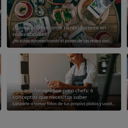
¿Cómo promocionar tu restaurante en
redes sociales?
¿Ya estás aprovechando el poder de las redes sociales para entablar relaciones con tu público objetivo?
Glosario fotográfico para chefs: 6
conceptos que necesitas saber
Lanzarte a tomar fotos de tus propios platos y usarlas en redes sociales es una gran idea para generar contenido. Conoce en est...