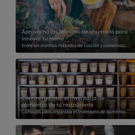
Aprovecha las técnicas de ahumado para
innovar tu menú
Entre los muchos métodos de cocción y conservación en la cocina, las técnicas de ahumado son de las más antiguas y eficientes. ...
Cómo organizar el inventario de
alimentos de tu restaurante
Consejos para organizar el inventario de alimentos de tu negocio de manera sencilla y eficaz. ¡Evita el desperdicio y aumenta l...