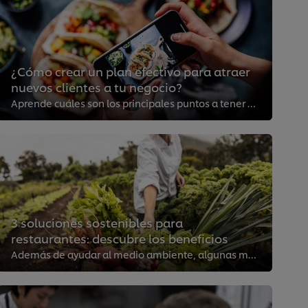
¿Cómo crear un plan efectivo para atraer
nuevos clientes a tu negocio?
Aprende cuáles son los principales puntos a tener en cuenta y potencia el número de clientes en tu negocio gastronómico.
3 soluciones sostenibles para
restaurantes: descubre los beneficios
Además de ayudar al medio ambiente, algunas medidas sencillas pueden tener un impacto positivo en tus ingresos. ¡Descubre por q...