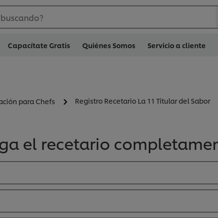
 buscando?
Capacítate Gratis
Quiénes Somos
Servicio a cliente
Registro Recetario La 11 Titular del Sabor
ración para Chefs
rga el recetario completamen