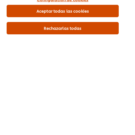
promociones y seguir alimentando el
vínculo con nuestros comensales.
Aceptar todas las cookies
Rechazarlas todas
Tip #3. Compártela en
redes sociales.
El
Internet
ya es una herramienta del
día a día, por eso no puedes quedarte
afuera de las redes sociales. Estas
plataformas digitales alcanzan de
forma rápida a mucha gente. Además,
el algoritmo de cada una de estas
redes sociales nos permitirá llegar a la
audiencia específica que nos interesa.
Un simple tweet con la etiqueta
#ComidaColombiana atraerá a
cualquier amante de este tipo de
comida y lo convertirá en un cliente