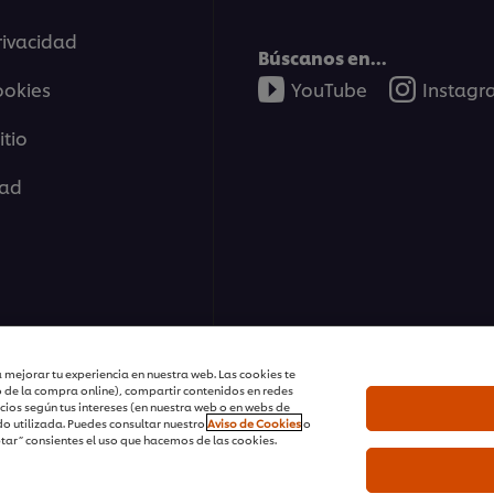
rivacidad
Búscanos en...
ookies
YouTube
Instag
tio
dad
ions | Todos Los Derechos Reservados
 mejorar tu experiencia en nuestra web. Las cookies te
o de la compra online), compartir contenidos en redes
cios según tus intereses (en nuestra web o en webs de
o utilizada. Puedes consultar nuestro
Aviso de Cookies
o
ptar” consientes el uso que hacemos de las cookies.