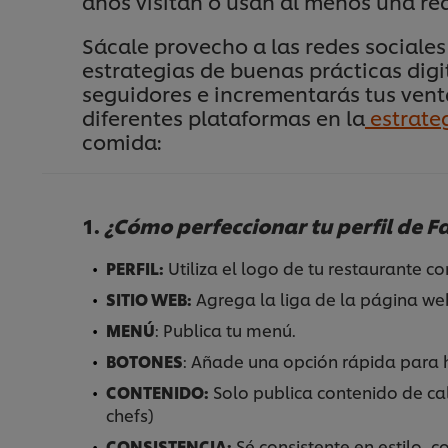
años visitan o usan al menos una red
Sácale provecho a las redes sociales
estrategias de buenas prácticas di
seguidores e incrementarás tus vent
diferentes plataformas en la
estrateg
comida:
1.
¿Cómo perfeccionar tu perfil de 
PERFIL:
Utiliza el logo de tu restaurante c
SITIO WEB:
Agrega la liga de la página we
MENÚ
: Publica tu menú.
BOTONES
: Añade una opción rápida para 
CONTENIDO:
Solo publica contenido de ca
chefs)
CONSISTENCIA:
Sé consistente en estilo, c