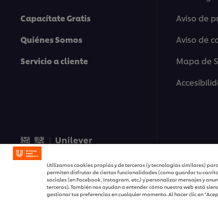
Capacítate Gratis
Aviso de p
Quiénes Somos
Aviso de c
Servicio a cliente
Mapa de Si
Accesibili
© 2026 Unilever Food Solut
Utilizamos cookies propias y de terceros (y tecnologías similares) para
permiten disfrutar de ciertas funcionalidades (como guardar tu carrit
sociales (en Facebook, Instagram, etc.) y personalizar mensajes y anun
terceros). También nos ayudan a entender cómo nuestra web está siend
gestionar tus preferencias en cualquier momento. Al hacer clic en “Ace