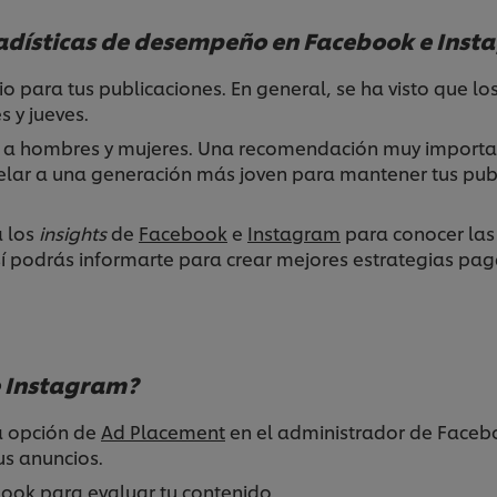
tadísticas de desempeño en Facebook e Ins
 para tus publicaciones. En general, se ha visto que los
s y jueves.
al a hombres y mujeres. Una recomendación muy import
apelar a una generación más joven para mantener tus pub
 los
insights
de
Facebook
e
Instagram
para conocer las 
í podrás informarte para crear mejores estrategias pa
e Instagram?
la opción de
Ad Placement
en el administrador de Faceb
tus anuncios.
ook para evaluar tu contenido.