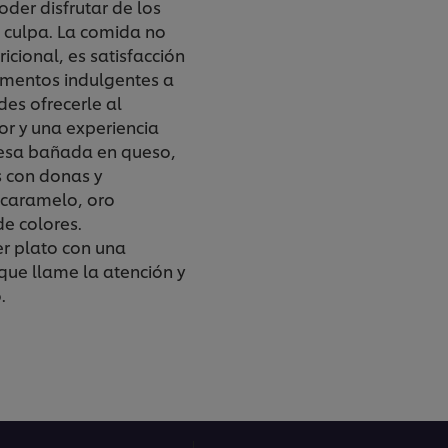
der disfrutar de los
n culpa. La comida no
icional, es satisfacción
limentos indulgentes a
des ofrecerle al
r y una experiencia
esa bañada en queso,
 con donas y
 caramelo, oro
de colores.
r plato con una
que llame la atención y
.