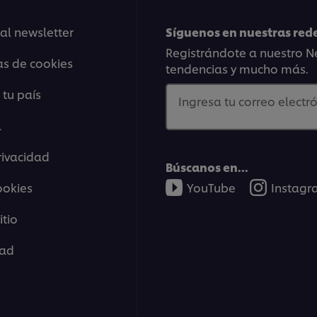
 al newsletter
Síguenos en nuestras rede
Registrándote a nuestro Ne
as de cookies
tendencias y mucho más.
 tu país
Ingresa tu correo electró
l
rivacidad
Búscanos en...
ookies
YouTube
Instag
tio
dad