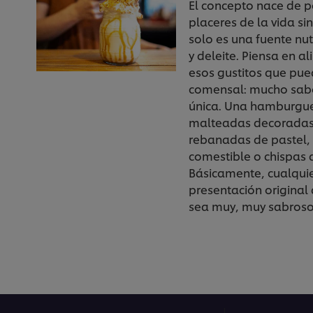
El concepto nace de po
placeres de la vida si
solo es una fuente nutr
y deleite. Piensa en a
esos gustitos que pue
comensal: mucho sabo
única. Una hamburgu
malteadas decoradas
rebanadas de pastel,
comestible o chispas 
Básicamente, cualquie
presentación original 
sea muy, muy sabroso