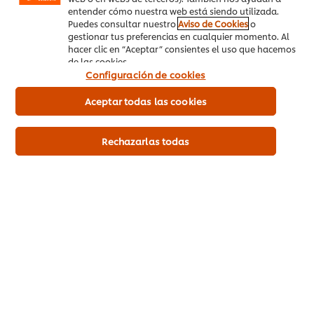
entender cómo nuestra web está siendo utilizada.
Puedes consultar nuestro
Aviso de Cookies
o
gestionar tus preferencias en cualquier momento. Al
hacer clic en “Aceptar” consientes el uso que hacemos
de las cookies.
Configuración de cookies
Aceptar todas las cookies
Rechazarlas todas
Comidas para temporadas frías: arma un menú eficaz y
acogedor para la temporada
Explora las oportunidades que pueden ofrecer las bajas temperaturas al menú de tu restaurante.