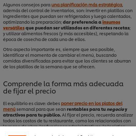
Algunos consejos para
una planificación más estratégica
,
además del control de inventarios, son: invertir en platillos con
ingredientes que puedan ser refrigerados y luego calentados,
optimizando la preparación;
dar preferencia a
insumos
versátiles
que puedan ser utilizados en diferentes recetas
;
y utilizar alimentos frescos (y más accesibles), respetando la
época de cosecha de cada uno de ellos.
Otro aspecto importante es, siempre que sea posible,
identificar el momento de cambiar el menú, buscando
comidas diversificadas para evitar que los clientes se aburran
de los platillos de la semana que se ofrecen.
Comprende la forma más adecuada
de fijar el precio
Utilizamos cookies propias y de terceros (y tecnologías
El equilibrio es clave: debes
poner precio en los platos del
similares) para mejorar tu experiencia en nuestra web.
menú
semanal para que sean
rentables para tu
negocio
y
Las cookies te permiten disfrutar de ciertas
atractivos para tu público.
Al fijar el precio, recuerda analizar
funcionalidades (como guardar tu carrito de la
todos los costos de tu restaurante, como los relacionados con
compra online), compartir contenidos en redes
sociales (en Facebook, Instagram, etc.) y personalizar
la mano de obra, las funciones administrativas, la logística,
mensajes y anuncios según tus intereses (en nuestra
costos ocultos, los precios de los ingredientes, además de