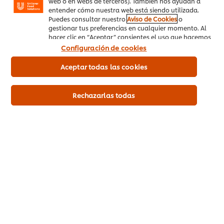
web o en webs de terceros). También nos ayudan a
analizar los precios de la competencia y calcular tu margen de
entender cómo nuestra web está siendo utilizada.
beneficio ideal.
Puedes consultar nuestro
Aviso de Cookies
o
gestionar tus preferencias en cualquier momento. Al
La idea es que el cliente siempre tenga motivos para volver y
hacer clic en “Aceptar” consientes el uso que hacemos
esto puede ser más fácil e interesante si llegas a crear
de las cookies.
programas de fidelidad para tu restaurante. ¡
Un cliente
Configuración de cookies
satisfecho
es aquel que no solo quiere volver a tu
establecimiento, sino que también recomienda tu servicio a
Aceptar todas las cookies
otras personas!
Rechazarlas todas
¿Qué tal hacer del menú semanal tu
diferencial?
Ahora que has seguido la guía paso a paso sobre cómo
planificar y crear un menú semanal eficiente, es importante
ser estratégico para que este no reemplace la venta de platos
a la carta, es decir, que los comensales no dejen de pedir
platos a la carta por pedir el menú semanal. Para esto, revisa
los horarios de menos afluencia de público y diseña el menú
para esas horas.
Por otro lado, ¡no olvides
cuidar su apariencia
! Invertir en un
diseño funcional,
con imágenes atractivas
, puede facilitar la