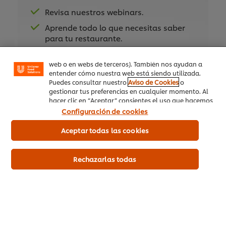
Utilizamos cookies propias y de terceros (y tecnologías
similares) para mejorar tu experiencia en nuestra web.
Revisa nuestros webinars.
Accept
Las cookies te permiten disfrutar de ciertas
Aprende todo lo que necesitas saber
funcionalidades (como guardar tu carrito de la
compra online), compartir contenidos en redes
para tu restaurante.
03:58
sociales (en Facebook, Instagram, etc.) y personalizar
Y conoce más de Unilever Food
mensajes y anuncios según tus intereses (en nuestra
Solutions.
web o en webs de terceros). También nos ayudan a
2. Sistemas de limpieza del lugar de
entender cómo nuestra web está siendo utilizada.
trabajo
Puedes consultar nuestro
Aviso de Cookies
o
REGISTRATE AQUÍ
gestionar tus preferencias en cualquier momento. Al
hacer clic en “Aceptar” consientes el uso que hacemos
Mantener limpia una cocina es responsabilidad de todos los
de las cookies.
Configuración de cookies
miembros del equipo. Este vídeo explora la importancia de
seguir cuidadosamente los procedimientos establecidos para
Aceptar todas las cookies
ayudar a crear un buen ambiente de trabajo y mantener la
salud de los clientes.
Rechazarlas todas
¿Ya tienes una cuenta?
Ingresa aquí
This video player may use cookies or other