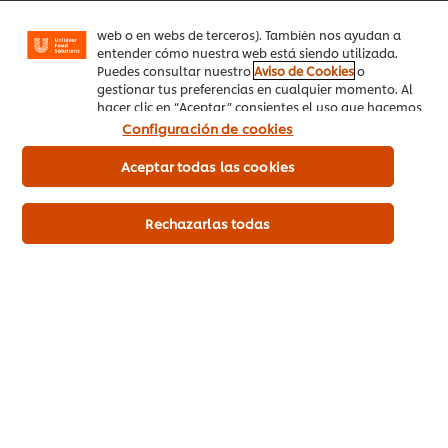
01:17
mensajes y anuncios según tus intereses (en nuestra
web o en webs de terceros). También nos ayudan a
entender cómo nuestra web está siendo utilizada.
Preparar la cocina
Puedes consultar nuestro
Aviso de Cookies
o
gestionar tus preferencias en cualquier momento. Al
Aprende a preparar la cocina, con los mejores consejos para
hacer clic en “Aceptar” consientes el uso que hacemos
de las cookies.
obtener la temperatura ambiente ideal para elaborar pasta.
Configuración de cookies
¿Ya tienes una cuenta?
Ingresa aquí
Aceptar todas las cookies
Rechazarlas todas
This video player may use cookies or other
browser storage. If you agree to this please
click the Accept button below.
Inicio
Accept
Productos
03:09
Tendencias
Preparar la masa