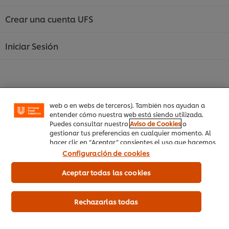
Crear una cuenta UFS
Utilizamos cookies propias y de terceros (y tecnologías
Iniciar Sesión
similares) para mejorar tu experiencia en nuestra web.
Las cookies te permiten disfrutar de ciertas
funcionalidades (como guardar tu carrito de la
compra online), compartir contenidos en redes
sociales (en Facebook, Instagram, etc.) y personalizar
mensajes y anuncios según tus intereses (en nuestra
web o en webs de terceros). También nos ayudan a
entender cómo nuestra web está siendo utilizada.
Inicio
Puedes consultar nuestro
Aviso de Cookies
o
gestionar tus preferencias en cualquier momento. Al
Productos
hacer clic en “Aceptar” consientes el uso que hacemos
de las cookies.
Configuración de cookies
Tendencias
Aceptar todas las cookies
Recetas
Capacítate Gratis
Rechazarlas todas
Quiénes Somos