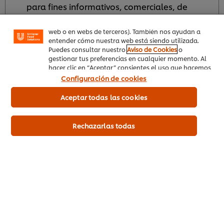
compra online), compartir contenidos en redes
para fines informativos, comerciales, de
sociales (en Facebook, Instagram, etc.) y personalizar
publicidad, encuestas y contacto de todas las
mensajes y anuncios según tus intereses (en nuestra
marcas (ver
Aviso de Privacidad
). *
web o en webs de terceros). También nos ayudan a
entender cómo nuestra web está siendo utilizada.
Puedes consultar nuestro
Aviso de Cookies
o
gestionar tus preferencias en cualquier momento. Al
hacer clic en “Aceptar” consientes el uso que hacemos
de las cookies.
Configuración de cookies
Aceptar todas las cookies
Inscribirme
Rechazarlas todas
Inicio
Productos