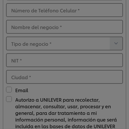
Número de Teléfono Celular
*
Nombre del negocio
*
Tipo de negocio
*
NIT
*
Ciudad
*
Email
Autorizo a UNILEVER para recolectar,
almacenar, consultar, usar, procesar y en
Utilizamos cookies propias y de terceros (y tecnologías
general, para dar tratamiento a mi
similares) para mejorar tu experiencia en nuestra web.
información personal, información que será
Las cookies te permiten disfrutar de ciertas
incluida en las bases de datos de UNILEVER
funcionalidades (como guardar tu carrito de la