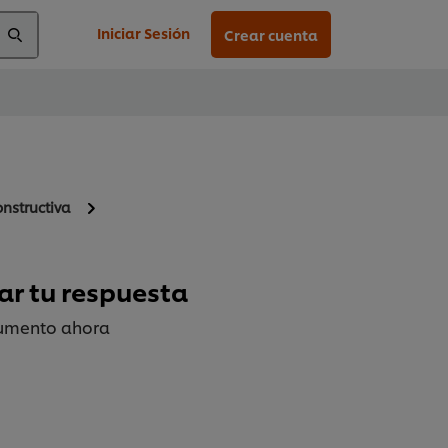
Iniciar Sesión
Crear cuenta
nstructiva
ar tu respuesta
cumento ahora