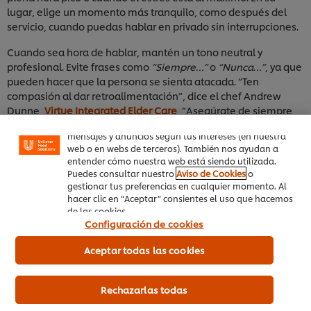
lugar, elige un momento más tranquilo, como después del
servicio, cuando puedas hablar en privado sin interrupciones.
Cuando sea hora de hablar, mantén un tono neutral y
Utilizamos cookies propias y de terceros (y tecnologías
profesional. Evite frases como
“Siempre…”
o
“Nunca…”
, ya que
similares) para mejorar tu experiencia en nuestra web.
pueden hacer que la persona se sienta atacada. “Ten
Las cookies te permiten disfrutar de ciertas
compasión al dar retroalimentación”, dice el chef Andrew
funcionalidades (como guardar tu carrito de la
Dunne,
Virtue Integrated Elder Care
, “Asegúrate de siempre
compra online), compartir contenidos en redes
sociales (en Facebook, Instagram, etc.) y personalizar
tener en cuenta que algunos miembros del equipo pueden
mensajes y anuncios según tus intereses (en nuestra
estar teniendo un mal día”
web o en webs de terceros). También nos ayudan a
entender cómo nuestra web está siendo utilizada.
Opta por algo más neutral, como
“He notado…”
o
“Esto es lo
Puedes consultar nuestro
Aviso de Cookies
o
que he estado viendo…”
Esto mantiene la conversación
gestionar tus preferencias en cualquier momento. Al
productiva y menos confrontativa.
hacer clic en “Aceptar” consientes el uso que hacemos
de las cookies.
Configuración de cookies
Descubre más consejos para manejar el estrés:
Manejo del
calor en la cocina: Consejos para lidiar con el estrés
Aceptar todas las cookies
Paso 3: Haz que la conversación sea
Rechazarlas todas
productiva