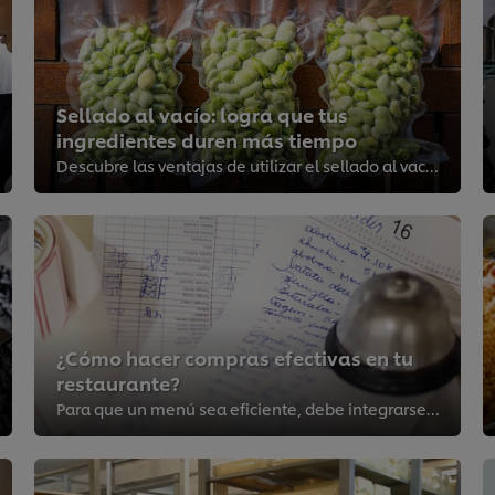
Sellado al vacío: logra que tus
ingredientes duren más tiempo
Descubre las ventajas de utilizar el sellado al vacío en la cocina de tu restaurante, y entiende los cuidados que debes tener p...
¿Cómo hacer compras efectivas en tu
restaurante?
Para que un menú sea eficiente, debe integrarse con un procedimiento de compra riguroso. Es la piedra angular de todo restauran...