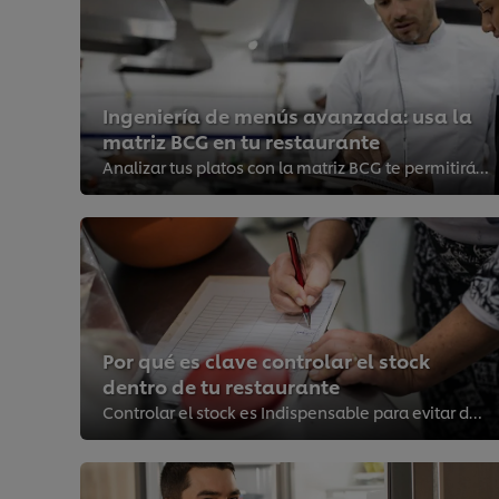
Ingeniería de menús avanzada: usa la
matriz BCG en tu restaurante
Analizar tus platos con la matriz BCG te permitirá optimizar tu propuesta gastronómica y mejorar la rentabilidad del negocio. ¡...
Por qué es clave controlar el stock
dentro de tu restaurante
Controlar el stock es Indispensable para evitar desabasto, mermas y desperdicios, “robos hormiga” y para mantener el buen flujo...