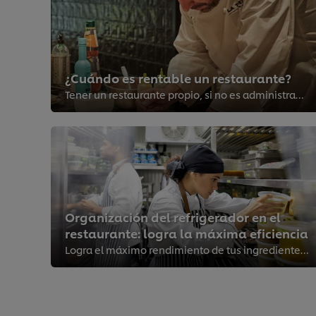
¿Cuándo es rentable un restaurante?
Tener un restaurante propio, si no es administrado correctamente, puede llegar a ser una de las experiencias más complejas y ag...
Organización del refrigerador en el
restaurante: logra la máxima eficiencia
Logra el máximo rendimiento de tus ingredientes y de la operación en la cocina con estas recomendaciones para un mejor acomodo ...