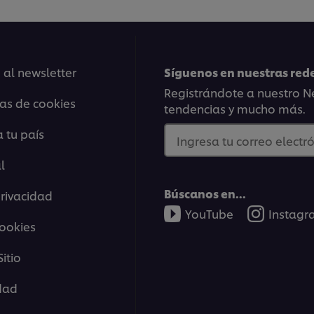
 al newsletter
Síguenos en nuestras rede
Registrándote a nuestro Ne
ias de cookies
tendencias y mucho más.
 tu país
Ingresa tu correo electró
l
Búscanos en...
privacidad
YouTube
Instag
cookies
itio
idad