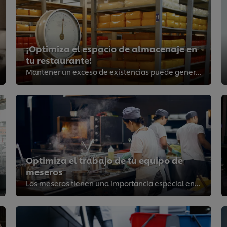
¡Optimiza el espacio de almacenaje en
tu restaurante!
Mantener un exceso de existencias puede generar gastos innecesarios, desperdicios y pérdida de dinero en cualquier restaurante....
Optimiza el trabajo de tu equipo de
meseros
Los meseros tienen una importancia especial en el mundo de la restauración. No solo toman órdenes, también ofrecen sugerencias ...