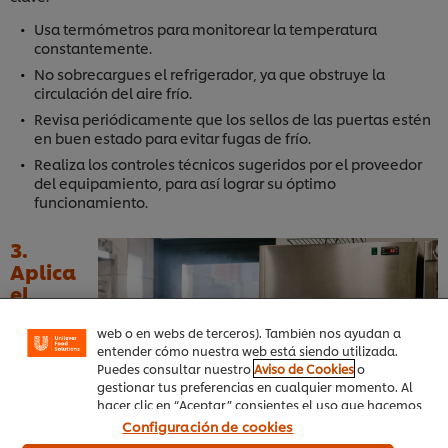
Usa termómetros para monitorear la temperatura
constantemente.
No sobrecargues el refrigerador, ya que obstruye la
circulación del aire frío.
Revisa periódicamente que los sellos de las puertas estén
en buen estado para evitar fugas de frío.
Realiza los controles técnicos sugeridos por el proveedor
del equipamiento, para así lograr su óptimo
funcionamiento.
Utilizamos cookies propias y de terceros (y tecnologías
similares) para mejorar tu experiencia en nuestra web.
Las cookies te permiten disfrutar de ciertas
3.
funcionalidades (como guardar tu carrito de la
Aplica
compra online), compartir contenidos en redes
el
sociales (en Facebook, Instagram, etc.) y personalizar
mensajes y anuncios según tus intereses (en nuestra
web o en webs de terceros). También nos ayudan a
entender cómo nuestra web está siendo utilizada.
Puedes consultar nuestro
Aviso de Cookies
o
gestionar tus preferencias en cualquier momento. Al
hacer clic en “Aceptar” consientes el uso que hacemos
de las cookies.
Configuración de cookies