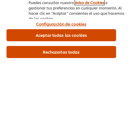
Modo de sellado húmedo/seco
: Esto será útil si envasarás
Puedes consultar nuestro
Aviso de Cookies
o
carnes o salsas.
gestionar tus preferencias en cualquier momento. Al
hacer clic en “Aceptar” consientes el uso que hacemos
Control de presión
: Permite ajustar la succión según el
de las cookies.
tipo de alimento, evitando que productos frágiles como
Configuración de cookies
pan o hierbas sean aplastados.
Conexión para frascos
: Algunas envasadoras permiten el
Aceptar todas las cookies
sellado al vacío en frascos de vidrio, algo útil para salsas o
aderezos caseros.
Rechazarlas todas