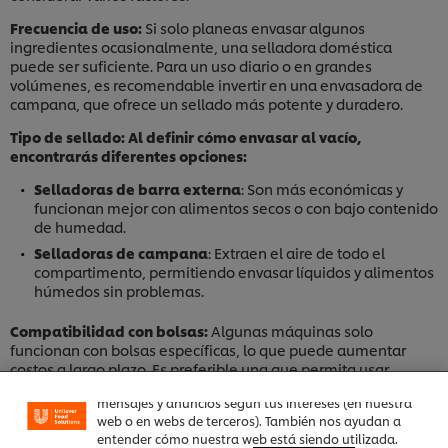
Frecuencia de uso:
Si solo planeas envasar algunos
ingredientes ocasionalmente, una selladora doméstica
puede ser suficiente. Para un uso diario o en grandes
volúmenes, es recomendable invertir en una envasadora de
campana, que ofrece un sellado más potente y duradero.
Tipo de sellado: Al definir cómo envasar al vacío,
encontrarás diferentes opciones:
Selladoras de barra externa
: Son más económicas y
funcionan mejor con alimentos secos o con bajo contenido
de humedad.
Selladoras de campana
: Extraen el aire de todo el
compartimento, permitiendo envasar líquidos y alimentos
húmedos sin problemas.
Utilizamos cookies propias y de terceros (y tecnologías
similares) para mejorar tu experiencia en nuestra web.
Compatibilidad con bolsas:
Algunas máquinas solo
Las cookies te permiten disfrutar de ciertas
funcionalidades (como guardar tu carrito de la
funcionan con bolsas específicas, lo que puede aumentar
compra online), compartir contenidos en redes
costos a largo plazo. Es preferible una que permita usar
sociales (en Facebook, Instagram, etc.) y personalizar
diferentes tipos de bolsas.
mensajes y anuncios según tus intereses (en nuestra
Funciones adicionales:
web o en webs de terceros). También nos ayudan a
entender cómo nuestra web está siendo utilizada.