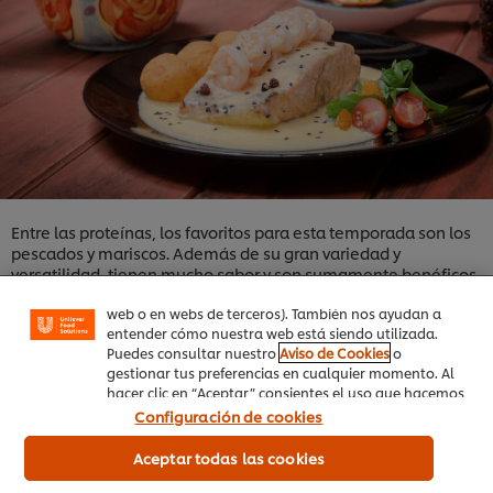
Utilizamos cookies propias y de terceros (y tecnologías
similares) para mejorar tu experiencia en nuestra web.
Las cookies te permiten disfrutar de ciertas
Entre las proteínas, los favoritos para esta temporada son los
funcionalidades (como guardar tu carrito de la
pescados y mariscos. Además de su gran variedad y
compra online), compartir contenidos en redes
versatilidad, tienen mucho sabor y son sumamente benéficos
sociales (en Facebook, Instagram, etc.) y personalizar
mensajes y anuncios según tus intereses (en nuestra
para la salud. Las especies más demandadas durante la
web o en webs de terceros). También nos ayudan a
Cuaresma son: la mojarra, sierra, corvina, tilapia, bagre,
entender cómo nuestra web está siendo utilizada.
róbalo, atún, langosta, camarón, pulpo y cangrejo.
Puedes consultar nuestro
Aviso de Cookies
o
Algunas de las recetas latinoamericanas típicas para esta
gestionar tus preferencias en cualquier momento. Al
hacer clic en “Aceptar” consientes el uso que hacemos
temporada son, por ejemplo, los ceviches de pescado blanco,
de las cookies.
cocteles de camarón. También las sopas de pescado con leche
Configuración de cookies
de coco y patacones, los
cazuela de mariscos.
Aceptar todas las cookies
Aquí encontrarás deliciosas recetas para que te inspires
durante esta época de Cuaresma y Semana Santa.