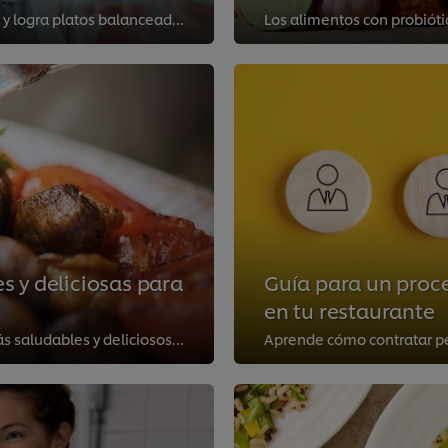
Aprende a calcular el valor nutricional de los alimentos y logra platos balanceados en tu restaurante. ¡Descubre técnicas y her...
s y deliciosas para
Guía para un proce
en tu restaurante
Cocinar con hongos es una manera de lograr platos más saludables y deliciosos en tu local de comida. ¡Descubre ideas y recetas!