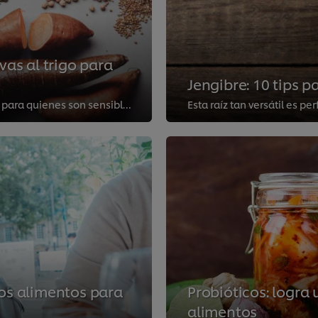
vas al trigo para
Jengibre: 10 tips 
Diversifica tus preparaciones con tipos de harina aptos para quienes son sensibles al gluten y atrae a más comensales.
los alimentos para
Probióticos: logra
alimentos