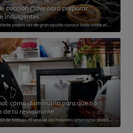
e cocción clave para preparar
s e indulgentes
Usar la parrilla de tu restaurante podría ser de gran ayuda: conoce todo sobre el asado, un método de cocción que te dará ventaja.
al: cómo disminuirla para que no
n de tu restaurante
La inestabilidad de tu equipo de trabajo es una de las mayores amenazas para tu negocio. ¡Entiende cómo disminuir la rotación d...