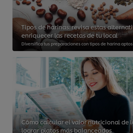
Tipos de harinas: revisa estas alternati
enriquecer las recetas de tu local
Cómo calcular el valor nutricional de 
lograr platos más balanceados