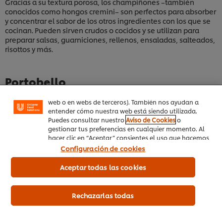
Gracias a su textura porosa, los champiñones –también
conocidos como hongos cremini– son perfectos para absorber
y concentrar el sabor de los otros ingredientes con los que se
cocinan. Pueden sirven crudos o cocidos y se utilizan para
preparar salsas, guarniciones, rellenos, ensaladas, salteados,
Utilizamos cookies propias y de terceros (y tecnologías
similares) para mejorar tu experiencia en nuestra web.
risottos y más.
Las cookies te permiten disfrutar de ciertas
funcionalidades (como guardar tu carrito de la
compra online), compartir contenidos en redes
Portobello
sociales (en Facebook, Instagram, etc.) y personalizar
mensajes y anuncios según tus intereses (en nuestra
Son muy similares a los champiñones, pero más oscuros,
web o en webs de terceros). También nos ayudan a
entender cómo nuestra web está siendo utilizada.
grandes y de sabor más intenso. Suelen usarse para rellenar,
Puedes consultar nuestro
Aviso de Cookies
o
asarse sobre la parrilla o como sustituto en
hamburguesas
.
gestionar tus preferencias en cualquier momento. Al
Tienden a soltar mucho líquido, por lo que te recomendamos
hacer clic en “Aceptar” consientes el uso que hacemos
darles suficiente tiempo de cocción para que no queden con
de las cookies.
Configuración de cookies
una textura acuosa.
Aceptar todas las cookies
Setas
Rechazarlas todas
Tienen una textura más firme al cocinarse y, dependiendo de
la preparación, pueden adquirir un aspecto similar al de la