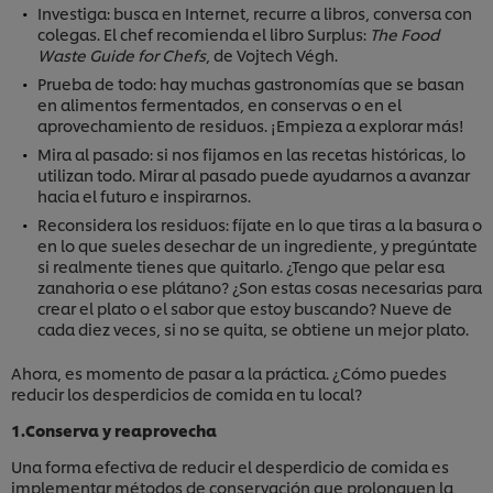
Investiga: busca en Internet, recurre a libros, conversa con
colegas. El chef recomienda el libro Surplus:
The Food
Waste Guide for Chefs
, de Vojtech Végh.
Prueba de todo: hay muchas gastronomías que se basan
en alimentos fermentados, en conservas o en el
aprovechamiento de residuos. ¡Empieza a explorar más!
Mira al pasado: si nos fijamos en las recetas históricas, lo
utilizan todo. Mirar al pasado puede ayudarnos a avanzar
hacia el futuro e inspirarnos.
Reconsidera los residuos: fíjate en lo que tiras a la basura o
en lo que sueles desechar de un ingrediente, y pregúntate
si realmente tienes que quitarlo. ¿Tengo que pelar esa
zanahoria o ese plátano? ¿Son estas cosas necesarias para
crear el plato o el sabor que estoy buscando? Nueve de
cada diez veces, si no se quita, se obtiene un mejor plato.
Ahora, es momento de pasar a la práctica. ¿Cómo puedes
reducir los desperdicios de comida en tu local?
1.Conserva y reaprovecha
Una forma efectiva de reducir el desperdicio de comida es
implementar métodos de conservación que prolonguen la