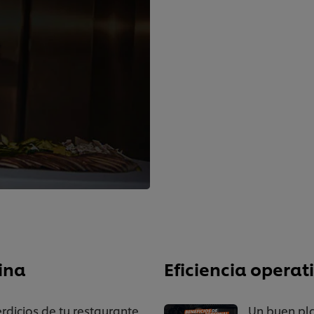
cina
Eficiencia operat
rdicios de tu restaurante
Un buen pla