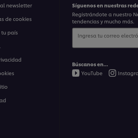
 al newsletter
Síguenos en nuestras rede
Registrándote a nuestro Ne
as de cookies
tendencias y mucho más.
 tu país
Ingresa tu correo electró
l
rivacidad
Búscanos en...
ookies
YouTube
Instag
tio
dad