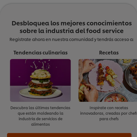
Si deseas salir y continuar más tarde, guarda esta página en
tus favoritos para retomar exactamente donde quedaste.
Desbloquea los mejores conocimientos
sobre la industria del food service
Regístrate ahora en nuestra comunidad y tendrás acceso a:
Una vez completes todos los módulos, tendrás la opción de
presentar una breve evaluación para recibir un
Certificado de
Tendencias culinarias
Recetas
Finalización
otorgado por “The Culinary Institute of America”.
Nota: Este certificado no equivale a una acreditación oficial ni
a una certificación profesional por parte de “The Culinary
Institute of America”.
Módulo 4: Reclutamiento &
Onboarding
Descubra las últimas tendencias
Inspírate con recetas
que están moldeando la
innovadoras, creadas por chef
Contratar es una de las tareas más demandantes para
industria de servicios de
para chefs
alimentos
cualquier chef. No solo necesitas encontrar a la persona
correcta para el puesto, sino la adecuada para la organización