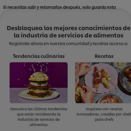
Si necesitas salir y retomarlos después, solo guarda esta
página y podrás volver exactamente al punto donde
quedaste.
Desbloquea los mejores conocimientos de
la industria de servicios de alimentos
Regístrate ahora en nuestra comunidad y tendras acceso a:
Una vez completes todos los módulos, tendrás la opción de
presentar una evaluación corta para recibir un
Certificado de
Tendencias culinarias
Recetas
Finalización
de The Culinary Institute of America. Nota: este
certificado no otorga acreditación o certificación formal por
parte de The Culinary Institute of America.
Módulo 7: Manejo de crisis
Los grandes líderes demuestran su verdadero valor en
Descubre las últimas tendencias
Inspírese con recetas
tiempos de crisis. No pueden prever accidentes, desastres
que están moldeando la
innovadoras, creadas por chef
naturales u otros eventos inesperados, pero sí pueden
industria de servicios de
para chefs
prepararse para enfrentarlos y saber cómo actuar.
alimentos