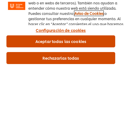
web o en webs de terceros). También nos ayudan a
Información de alérgenos
entender cómo nuestra web está siendo utilizada.
ELABORADO EN EQUIPOS QUE PROCESAN HUEVO, SOYA Y SUS
Puedes consultar nuestro
Aviso de Cookies
o
PRODUCTOS.
gestionar tus preferencias en cualquier momento. Al
hacer clic en “Aceptar” consientes el uso que hacemos
de las cookies.
Configuración de cookies
Información nutrimental
Aceptar todas las cookies
*% de la ingestión de referencia de un adulto promedio
(8400kj/2000kcal)
Rechazarlas todas
Información Principal del Producto
Información de Uso y Almacenamiento