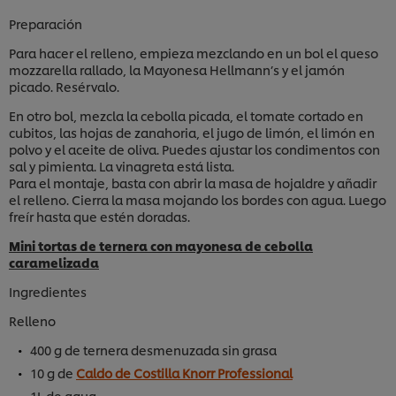
Preparación
Para hacer
el relleno, empieza mezclando en un bol el queso
mozzarella rallado, la Mayonesa Hellmann’s y el jamón
picado. Resérvalo.
En otro bol, mezcla la cebolla picada, el tomate cortado en
cubitos, las hojas de zanahoria, el jugo de limón, el limón en
polvo y el aceite de oliva. Puedes ajustar los condimentos con
sal y pimienta. La vinagreta está lista.
Para el montaje, basta con abrir la masa de hojaldre y añadir
el relleno. Cierra la masa mojando los bordes con agua. Luego
freír hasta que estén doradas.
Mini tortas de ternera con mayonesa de cebolla
caramelizada
Ingredientes
Relleno
400 g de ternera desmenuzada sin grasa
10 g de
Caldo de Costilla Knorr Professional
1L de agua