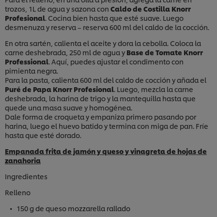
trozos, 1L de agua y sazona con
Caldo de Costilla Knorr
Profesional
. Cocina bien hasta que esté suave. Luego
desmenuza y reserva – reserva 600 ml del caldo de la cocción.
En otra sartén, calienta el aceite y dora la cebolla. Coloca la
carne deshebrada, 250 ml de agua y
Base de Tomate Knorr
Professional
. Aquí, puedes ajustar el condimento con
pimienta negra.
Para la pasta, calienta 600 ml del caldo de cocción y añada el
Puré de Papa Knorr Profesional
. Luego, mezcla la carne
deshebrada, la harina de trigo y la mantequilla hasta que
quede una masa suave y homogénea.
Dale forma de croqueta y empaniza primero pasando por
harina, luego el huevo batido y termina con miga de pan. Fríe
hasta que esté dorado.
Empanada frita de jamón y queso y vinagreta de hojas de
zanahoria
Ingredientes
Relleno
150 g de queso mozzarella rallado