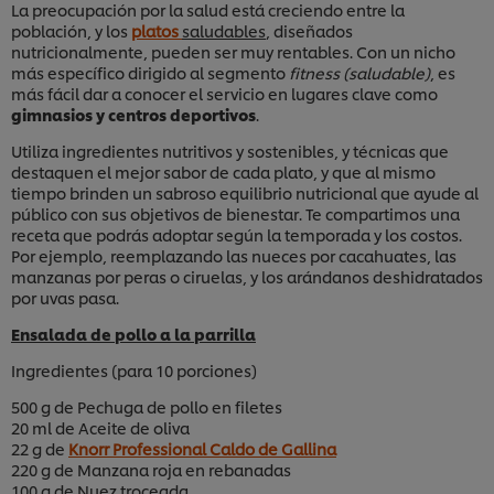
La preocupación por la salud está creciendo entre la
población, y los
platos
saludables
, diseñados
nutricionalmente, pueden ser muy rentables. Con un nicho
más específico dirigido al segmento
fitness (saludable)
, es
más fácil dar a conocer el servicio en lugares clave como
gimnasios y centros deportivos
.
Utiliza ingredientes nutritivos y sostenibles, y técnicas que
destaquen el mejor sabor de cada plato, y que al mismo
tiempo brinden un sabroso equilibrio nutricional que ayude al
público con sus objetivos de bienestar. Te compartimos una
receta que podrás adoptar según la temporada y los costos.
Por ejemplo, reemplazando las nueces por cacahuates, las
manzanas por peras o ciruelas, y los arándanos deshidratados
por uvas pasa.
Ensalada de pollo a la parrilla
Ingredientes (para 10 porciones)
500 g de Pechuga de pollo en filetes
20 ml de Aceite de oliva
22 g de
Knorr Professional Caldo de Gallina
220 g de Manzana roja en rebanadas
100 g de Nuez troceada