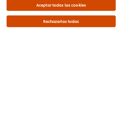
Aceptar todas las cookies
Productos
Tendencias
Rechazarlas todas
Recetas
Capacítate Gratis
Quiénes Somos
Servicio a cliente
Suscríbete al newsletter
Preferencias de cookies
Selecciona tu país
Aviso legal