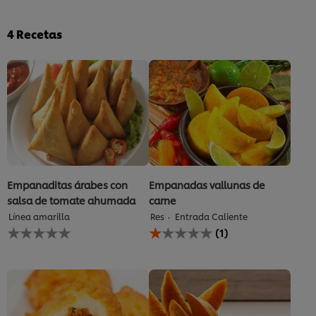
4
Recetas
Empanaditas árabes con
Empanadas vallunas de
salsa de tomate ahumada
carne
Línea amarilla
Res
Entrada Caliente
No
La
(1)
se
calificación
han
promedio
enviado
de
calificaciones
este
para
Empanadas
este
vallunas
recipe
de