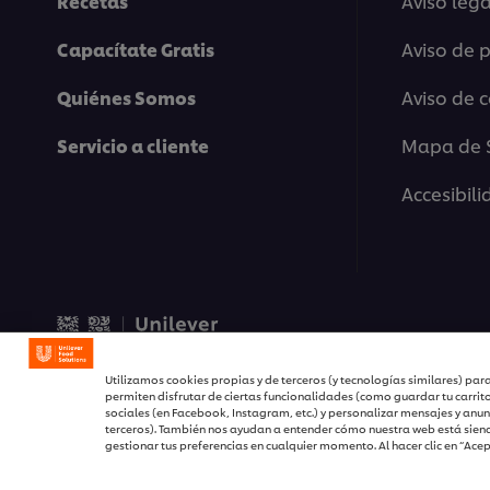
Recetas
Aviso lega
Capacítate Gratis
Aviso de 
Quiénes Somos
Aviso de 
Servicio a cliente
Mapa de S
Accesibil
© 2026 Unilever Food Solu
Utilizamos cookies propias y de terceros (y tecnologías similares) para
permiten disfrutar de ciertas funcionalidades (como guardar tu carrit
sociales (en Facebook, Instagram, etc.) y personalizar mensajes y anun
terceros). También nos ayudan a entender cómo nuestra web está siend
gestionar tus preferencias en cualquier momento. Al hacer clic en “Ace