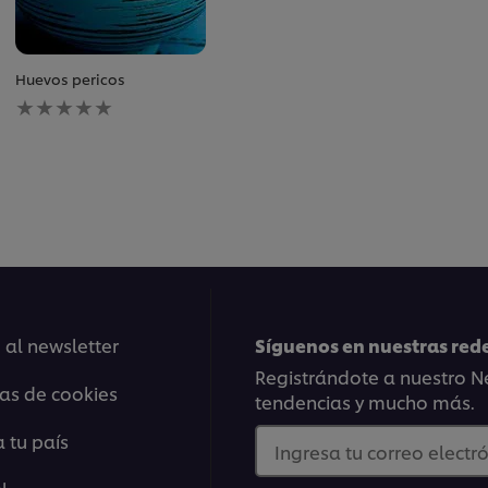
Huevos pericos
No
se
han
enviado
calificaciones
para
este
recipe
 al newsletter
Síguenos en nuestras rede
Registrándote a nuestro Ne
ias de cookies
tendencias y mucho más.
 tu país
Ingresa tu correo electró