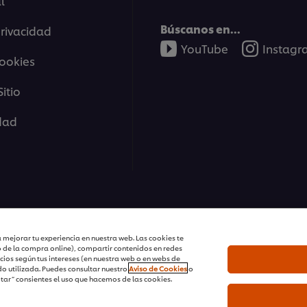
l
Búscanos en...
privacidad
YouTube
Instag
cookies
itio
idad
tions | Todos Los Derechos Reservados
 mejorar tu experiencia en nuestra web. Las cookies te
o de la compra online), compartir contenidos en redes
cios según tus intereses (en nuestra web o en webs de
o utilizada. Puedes consultar nuestro
Aviso de Cookies
o
ptar” consientes el uso que hacemos de las cookies.