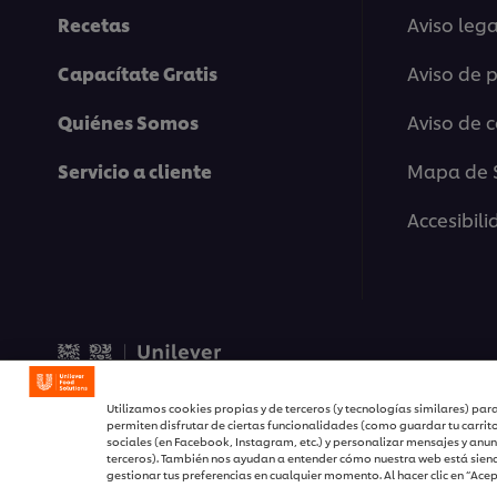
Recetas
Aviso lega
Capacítate Gratis
Aviso de 
Quiénes Somos
Aviso de 
Servicio a cliente
Mapa de S
Accesibil
© 2026 Unilever Food Solu
Utilizamos cookies propias y de terceros (y tecnologías similares) para
permiten disfrutar de ciertas funcionalidades (como guardar tu carrit
sociales (en Facebook, Instagram, etc.) y personalizar mensajes y anun
terceros). También nos ayudan a entender cómo nuestra web está siend
gestionar tus preferencias en cualquier momento. Al hacer clic en “Ace