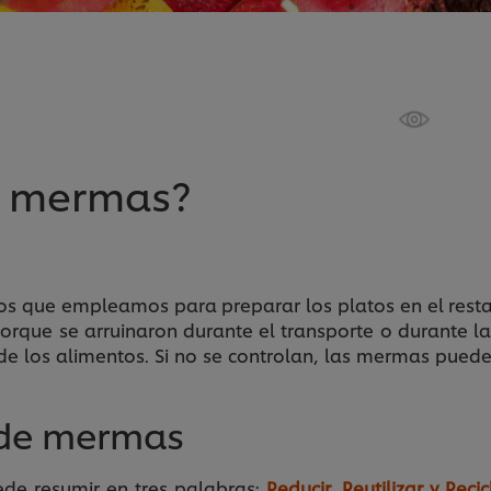
de mermas?
os que empleamos para preparar los platos en el restau
porque se arruinaron durante el transporte o durante l
 de los alimentos. Si no se controlan, las mermas pued
n de mermas
ede resumir en tres palabras:
Reducir, Reutilizar y Recic