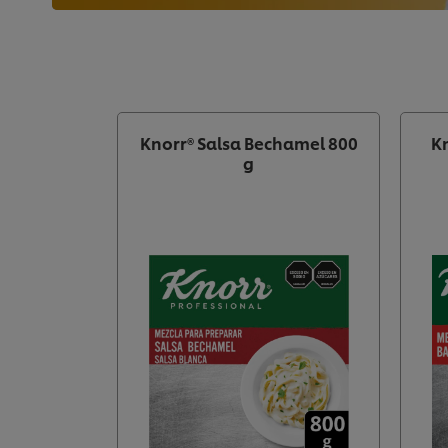
Knorr® Salsa Bechamel 800
Kn
g