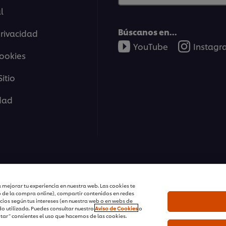
l
Búscanos en...
privacidad
YouTube
Instag
cookies
itio
idad
tions | Todos Los Derechos Reservados
 mejorar tu experiencia en nuestra web. Las cookies te
o de la compra online), compartir contenidos en redes
cios según tus intereses (en nuestra web o en webs de
o utilizada. Puedes consultar nuestro
Aviso de Cookies
o
ptar” consientes el uso que hacemos de las cookies.