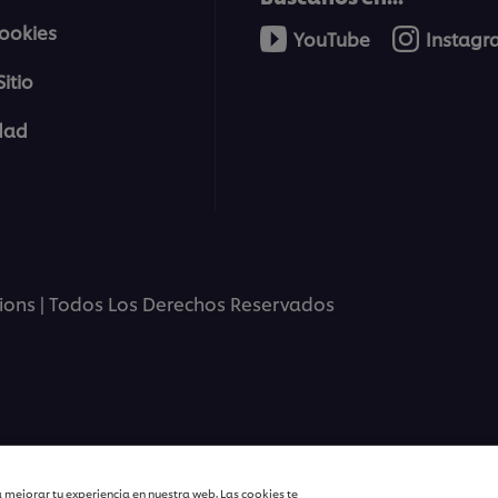
cookies
YouTube
Instag
itio
a
Practicar el auto
idad
>
tions | Todos Los Derechos Reservados
Impacto percibido 
encia
pretendido
 mejorar tu experiencia en nuestra web. Las cookies te