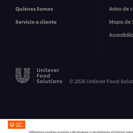
Quiénes Somos
Aviso de 
Servicio a cliente
Mapa de S
Establecer la cultur
Accesibil
>
© 2026 Unilever Food Solu
Construyendo resili
Utilizamos cookies propias y de terceros (y tecnologías similares) para