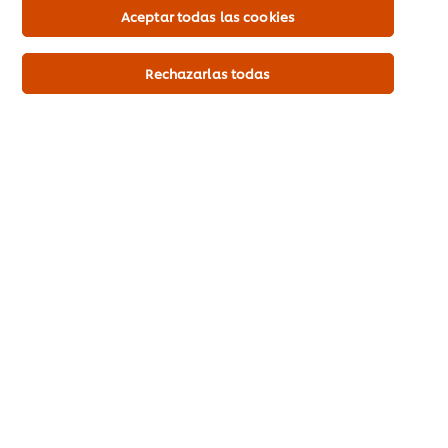
Aceptar todas las cookies
GASTOS OPERATIVOS
Rechazarlas todas
Menos gasto de gas, energía y
agua.
DESPERDICIOS
No genera desperdicios.