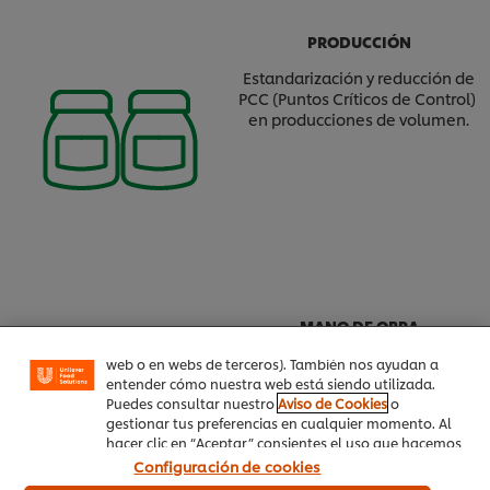
PRODUCCIÓN
Estandarización y reducción de
PCC (Puntos Críticos de Control)
en producciones de volumen.
Utilizamos cookies propias y de terceros (y tecnologías
similares) para mejorar tu experiencia en nuestra web.
Las cookies te permiten disfrutar de ciertas
funcionalidades (como guardar tu carrito de la
compra online), compartir contenidos en redes
MANO DE OBRA
sociales (en Facebook, Instagram, etc.) y personalizar
mensajes y anuncios según tus intereses (en nuestra
No requiere mano de obra
web o en webs de terceros). También nos ayudan a
calificada, producto estandar.
entender cómo nuestra web está siendo utilizada.
Puedes consultar nuestro
Aviso de Cookies
o
gestionar tus preferencias en cualquier momento. Al
hacer clic en “Aceptar” consientes el uso que hacemos
de las cookies.
Configuración de cookies