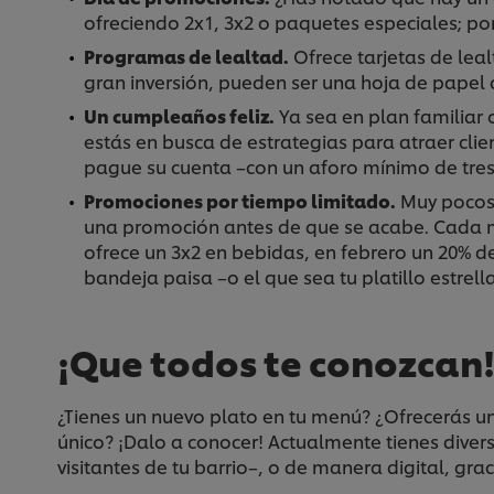
ofreciendo 2x1, 3x2 o paquetes especiales; po
Programas de lealtad.
Ofrece tarjetas de lealt
gran inversión, pueden ser una hoja de papel
Un cumpleaños feliz.
Ya sea en plan familiar 
estás en busca de estrategias para atraer cli
pague su cuenta –con un aforo mínimo de tres
Promociones por tiempo limitado.
Muy pocos 
una promoción antes de que se acabe. Cada m
ofrece un 3x2 en bebidas, en febrero un 20% 
bandeja paisa –o el que sea tu platillo estrella
¡Que todos te conozcan!
¿Tienes un nuevo plato en tu menú? ¿Ofrecerás un
único? ¡Dalo a conocer! Actualmente tienes diver
visitantes de tu barrio–, o de manera digital, gra