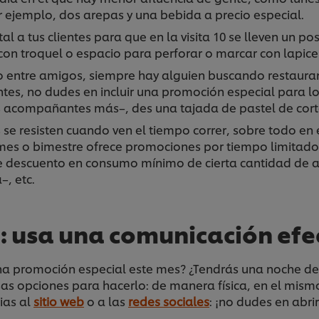
r ejemplo, dos arepas y una bebida a precio especial.
al a tus clientes para que en la visita 10 se lleven un p
 con troquel o espacio para perforar o marcar con lap
o entre amigos, siempre hay alguien buscando restauran
entes, no dudes en incluir una promoción especial para 
 acompañantes más–, des una tajada de pastel de corte
se resisten cuando ven el tiempo correr, sobre todo en 
es o bimestre ofrece promociones por tiempo limitado
de descuento en consumo mínimo de cierta cantidad de a
–, etc.
: usa una comunicación efe
a promoción especial este mes? ¿Tendrás una noche de m
sas opciones para hacerlo: de manera física, en el mism
cias al
sitio web
o a las
redes sociales
: ¡no dudes en abrir