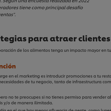
ón. Según una encuesta realizada en 2022
eradores tiene como principal desafío
entas".
egias para atraer clientes 
laboración de los alimentos tenga un impacto mayor en 
nción
urge en el marketing es introducir promociones a tu rest
cesidades de tu negocio, tanto de infraestructura com
pero no te preocupes si no tienes permiso para vender a
is y/o de manera ilimitada.
ía en el que hay menor afluencia de gente, como lune