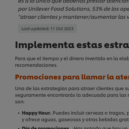
es a lo único que deberías prestar atenci
por Unilever Food Solutions, 53% de los op
"atraer clientes y mantener/aumentar las v
Last updated:
11 Oct 2023
Implementa estas estrat
Para que el tiempo y el dinero invertido en la e
recomendaciones.
Promociones para llamar la ate
Una de las estrategias para atraer clientes que s
seguramente encontrarás la adecuada para las ne
son:
Happy Hour.
Puedes incluir cerveza o tragos, 
y ofrece aguas, gaseosas y otras bebidas grat
Día de promociones.
¿Has notado que hay un d