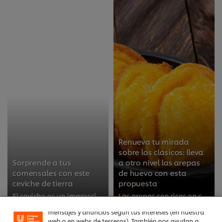
Renueva tu mirada
sobre los clásicos: lleva
Utilizamos cookies propias y de terceros (y tecnologías
Sorprende a tus
a otro nivel las arepas
similares) para mejorar tu experiencia en nuestra web.
comensales con este
de huevo con esta
Las cookies te permiten disfrutar de ciertas
ceviche de tierra
propuesta
funcionalidades (como guardar tu carrito de la
compra online), compartir contenidos en redes
El ceviche es un imprescindible de las gastronomías de las zonas costeras americanas; cada país lo prepara a su manera, con sus...
Las arepas son ricas en sabor y en historia. La tradición de este plato se remonta desde antes de la llegada de los españoles a...
sociales (en Facebook, Instagram, etc.) y personalizar
mensajes y anuncios según tus intereses (en nuestra
web o en webs de terceros). También nos ayudan a