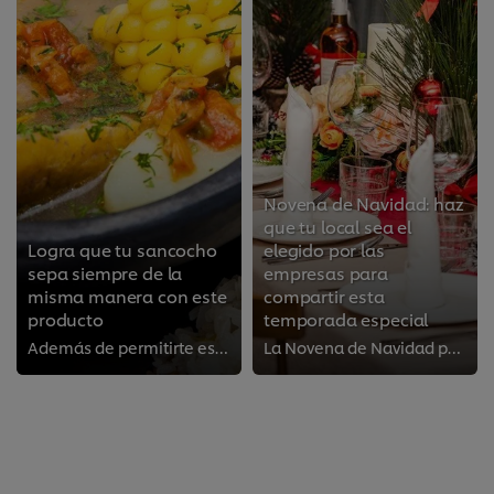
Novena de Navidad: haz
que tu local sea el
Logra que tu sancocho
elegido por las
sepa siempre de la
empresas para
misma manera con este
compartir esta
producto
temporada especial
Además de permitirte estandarizar tu receta de sancocho, este producto te ayudará a ahorrar costos y tiempo.
La Novena de Navidad puede ser una oportunidad interesante para tu negocio, solo debes seguir estas recomendaciones.