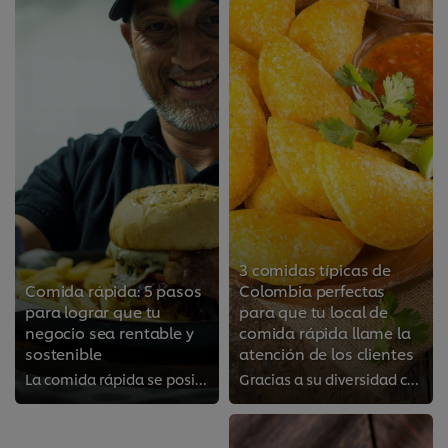
3 comidas típicas de
Comida rápida: 5 pasos
Colombia perfectas
para lograr que tu
para que tu local de
negocio sea rentable y
comida rápida llame la
sostenible
atención de los clientes
La comida rápida se posiciona entre las preferidas de los colombianos. Por eso, existe un mercado muy amplio, lo que se traduce...
Gracias a su diversidad cultural y geográfica, la gastronomía colombiana es rica y variada. Además, la mayoría de los ingredien...