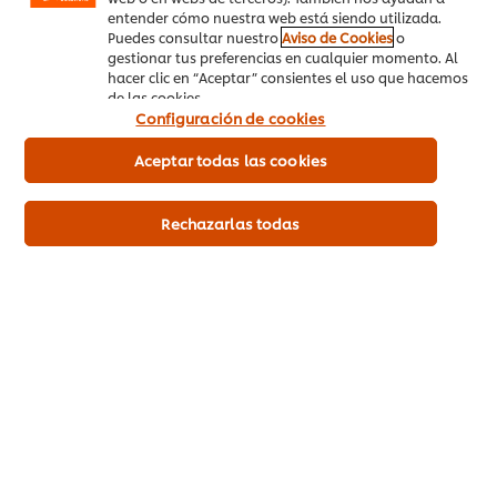
entender cómo nuestra web está siendo utilizada.
Puedes consultar nuestro
Aviso de Cookies
o
gestionar tus preferencias en cualquier momento. Al
hacer clic en “Aceptar” consientes el uso que hacemos
de las cookies.
Configuración de cookies
Aceptar todas las cookies
Rechazarlas todas
Comida típica de
Mejora el emplatado de
Colombia: poténciala en
estos 5 platos típicos de
tu restaurante con la
Colombia con estas
tendencia ‘modernos y
recomendaciones
esenciales’
Ya te contamos cómo potenciar las preparaciones tradicionales de Colombia. Sin duda ese será un factor para llevar a tu restaur...
La gastronomía, como la materia, no se crea ni se destruye, solo se transforma. Con esto nos referimos a que está en constante ...