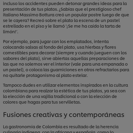
incluso los accidentes pueden detonar grandes ideas para la
presentación de tus platos. ¿Sabías que el prestigioso chef
italiano Massimo Bottura creó un popular postre luego de que
se le cayera? Recreó sobre el plato la escena de un pastel
estrellado en el piso y le llamó ‘¡Se me ha caído la tarta de
limón!’.
Por ejemplo, para jugar con los emplatados, intenta
colocando salsas al fondo del plato, usa hierbas y flores
comestibles para decorar (siempre y cuando jueguen con los
sabores del plato), sirve abiertas aquellas preparaciones de
las que no solemos ver el interior (vale para una empanada o
un pastel), o coloca las guarniciones en otros refractarios para
no quitarle protagonismo al plato estelar.
Tampoco dudes en utilizar elementos inspirados en la cultura
colombiana para realzar la estética de tus platos, ya sea con
la elección de una vajilla tradicional o con la elección de
colores que hagas para tus servilletas.
Fusiones creativas y contemporáneas
La gastronomía de Colombia es resultado de la herencia
culinaria índigena, con la africana y española, como lo