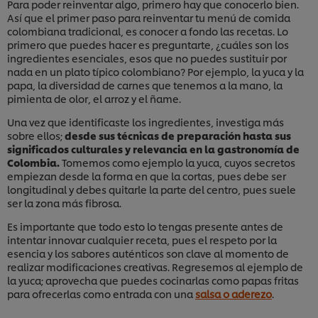
Para poder reinventar algo, primero hay que conocerlo bien.
Así que el primer paso para reinventar tu menú de comida
colombiana tradicional, es conocer a fondo las recetas. Lo
primero que puedes hacer es preguntarte, ¿cuáles son los
ingredientes esenciales, esos que no puedes sustituir por
nada en un plato típico colombiano? Por ejemplo, la yuca y la
papa, la diversidad de carnes que tenemos a la mano, la
pimienta de olor, el arroz y el ñame.
Una vez que identificaste los ingredientes, investiga más
sobre ellos;
desde sus técnicas de preparación hasta sus
significados culturales y relevancia en la gastronomía de
Colombia.
Tomemos como ejemplo la yuca, cuyos secretos
empiezan desde la forma en que la cortas, pues debe ser
longitudinal y debes quitarle la parte del centro, pues suele
ser la zona más fibrosa.
Es importante que todo esto lo tengas presente antes de
intentar innovar cualquier receta, pues el respeto por la
esencia y los sabores auténticos son clave al momento de
realizar modificaciones creativas. Regresemos al ejemplo de
la yuca; aprovecha que puedes cocinarlas como papas fritas
para ofrecerlas como entrada con una
salsa o aderezo
.