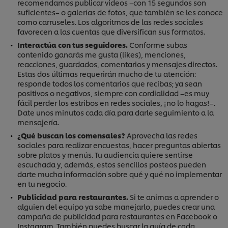
recomendamos publicar videos –con 15 segundos son
suficientes– o galerías de fotos, que también se les conoce
como carruseles. Los algoritmos de las redes sociales
favorecen a las cuentas que diversifican sus formatos.
Interactúa con tus seguidores.
Conforme subas
contenido ganarás me gusta (likes), menciones,
reacciones, guardados, comentarios y mensajes directos.
Estas dos últimas requerirán mucho de tu atención:
responde todos los comentarios que recibas; ya sean
positivos o negativos, siempre con cordialidad –es muy
fácil perder los estribos en redes sociales, ¡no lo hagas!–.
Date unos minutos cada día para darle seguimiento a la
mensajería.
¿Qué buscan los comensales?
Aprovecha las redes
sociales para realizar encuestas, hacer preguntas abiertas
sobre platos y menús. Tu audiencia quiere sentirse
escuchada y, además, estos sencillos posteos pueden
darte mucha información sobre qué y qué no implementar
en tu negocio.
Publicidad para restaurantes.
Si te animas a aprender o
alguien del equipo ya sabe manejarlo, puedes crear una
campaña de publicidad para restaurantes en Facebook o
Instagram. También puedes buscar la guía de cada