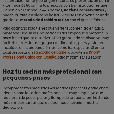
sustentablemente y de origen natural; su presentación de 1.5
kilos rinde 65 litros —si lo preparas con las instrucciones que
vienen en el empaque—. Además,
no tiene conservantes
y
puede durarte en alacena hasta 12 meses en envase cerrado
gracias al
método de deshidratación
con el que se fabrica.
Para cocinarlo solo tienes que verter el contenido en agua
hirviendo, según las indicaciones del empaque y mezclar un
poco hasta que se disuelva. Al ser granulado se disuelve muy
fácil. No necesitarás agregar condimentos, pues ya vienen
incluidos en la preparación, así como las especias. Si en tu
local preparas un
sancocho de carne
, apóyate en
Knorr®
Professional Caldo con Costilla
para maximizar su sabor.
Haz tu cocina más profesional con
pequeños pasos
Incorporar estos productos –diseñados por chefs y para chefs,
ideales para la cocina profesional– es muy simple, ya que
requieren de pocos pasos y tiempo de preparación, haciendo
más simples tareas que de otro modo llevarían mucha
dedicación.