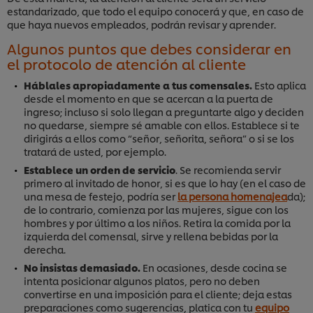
estandarizado, que todo el equipo conocerá y que, en caso de
que haya nuevos empleados, podrán revisar y aprender.
Algunos puntos que debes considerar en
el protocolo de atención al cliente
Háblales apropiadamente a tus comensales.
Esto aplica
desde el momento en que se acercan a la puerta de
ingreso; incluso si solo llegan a preguntarte algo y deciden
no quedarse, siempre sé amable con ellos. Establece si te
dirigirás a ellos como “señor, señorita, señora” o si se los
tratará de usted, por ejemplo.
Establece un orden de servicio
. Se recomienda servir
primero al invitado de honor, si es que lo hay (en el caso de
una mesa de festejo, podría ser
la persona homenajea
da);
de lo contrario, comienza por las mujeres, sigue con los
hombres y por último a los niños. Retira la comida por la
izquierda del comensal, sirve y rellena bebidas por la
derecha.
No insistas demasiado.
En ocasiones, desde cocina se
intenta posicionar algunos platos, pero no deben
convertirse en una imposición para el cliente; deja estas
preparaciones como sugerencias, platica con tu
equipo