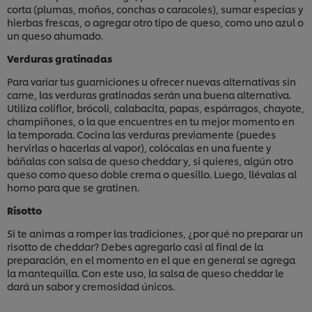
corta (plumas, moños, conchas o caracoles), sumar especias y
hierbas frescas, o agregar otro tipo de queso, como uno azul o
un queso ahumado.
Verduras gratinadas
Para variar tus guarniciones u ofrecer nuevas alternativas sin
carne, las verduras gratinadas serán una buena alternativa.
Utiliza coliflor, brócoli, calabacita, papas, espárragos, chayote,
champiñones, o la que encuentres en tu mejor momento en
la temporada. Cocina las verduras previamente (puedes
hervirlas o hacerlas al vapor), colócalas en una fuente y
báñalas con salsa de queso cheddar y, si quieres, algún otro
queso como queso doble crema o quesillo. Luego, llévalas al
horno para que se gratinen.
Risotto
Si te animas a romper las tradiciones, ¿por qué no preparar un
risotto de cheddar? Debes agregarlo casi al final de la
preparación, en el momento en el que en general se agrega
la mantequilla. Con este uso, la salsa de queso cheddar le
dará un sabor y cremosidad únicos.