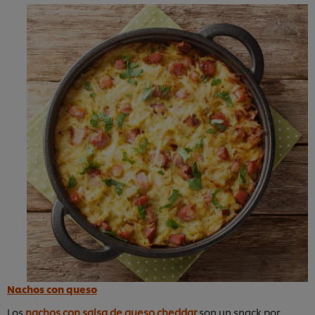
Nachos con queso
Los
nachos con salsa de queso cheddar
son un snack por