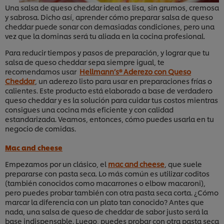
Una salsa de queso cheddar ideal es lisa, sin grumos, cremosa
y sabrosa. Dicho así, aprender cómo preparar salsa de queso
cheddar puede sonar con demasiadas condiciones, pero una
vez que la dominas será tu aliada en la cocina profesional.
Para reducir tiempos y pasos de preparación, y lograr que tu
salsa de queso cheddar sepa siempre igual, te
recomendamos usar
Hellmann’s® Aderezo con Queso
Cheddar
, un aderezo listo para usar en preparaciones frías o
calientes. Este producto está elaborado a base de verdadero
queso cheddar y es la solución para cuidar tus costos mientras
consigues una cocina más eficiente y con calidad
estandarizada. Veamos, entonces, cómo puedes usarla en tu
negocio de comidas.
Mac and cheese
Empezamos por un clásico, el
mac and cheese
, que suele
prepararse con pasta seca. Lo más común es utilizar coditos
(también conocidos como macarrones o elbow macaroni),
pero puedes probar también con otra pasta seca corta. ¿Cómo
marcar la diferencia con un plato tan conocido? Antes que
nada, una salsa de queso de cheddar de sabor justo será la
base indispensable. Luego, puedes probar con otra pasta seca