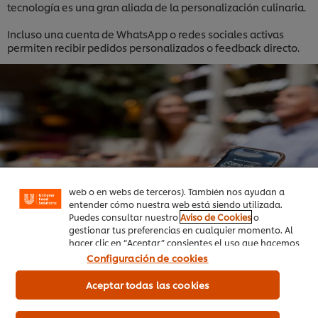
tecnología es una gran aliada de la personalización culinaria.
Incluso una cuenta de WhatsApp o redes sociales activas
permiten recibir pedidos personalizados o feedback directo.
Utilizamos cookies propias y de terceros (y tecnologías
similares) para mejorar tu experiencia en nuestra web.
Las cookies te permiten disfrutar de ciertas
funcionalidades (como guardar tu carrito de la
compra online), compartir contenidos en redes
sociales (en Facebook, Instagram, etc.) y personalizar
mensajes y anuncios según tus intereses (en nuestra
web o en webs de terceros). También nos ayudan a
entender cómo nuestra web está siendo utilizada.
Puedes consultar nuestro
Aviso de Cookies
o
gestionar tus preferencias en cualquier momento. Al
hacer clic en “Aceptar” consientes el uso que hacemos
de las cookies.
Configuración de cookies
6. Capacita a tu personal en atención
Aceptar todas las cookies
personalizada