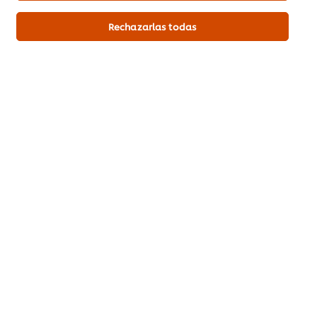
Agua fría
300 mL
Rechazarlas todas
Cilantro
30 g
Plato Fuerte
Cerdo
Sea el primero en calificar.
Enviar calificación