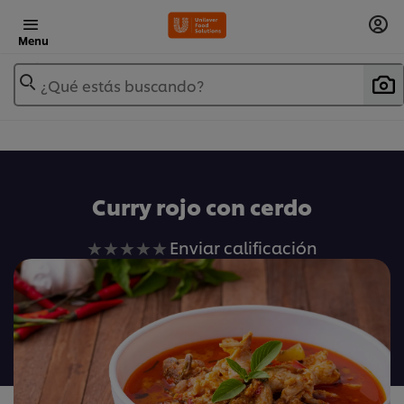
Menu
¿Qué estás buscando?
Curry rojo con cerdo
No
Enviar calificación
se
han
enviado
calificaciones
para
este