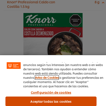
Knorr® Professional Caldo con
8 g
Costilla 1.5 kg
Utilizamos cookies propias y de terceros (y tecnologías
similares) para mejorar tu experiencia en nuestra web.
Las cookies te permiten disfrutar de ciertas
funcionalidades (como guardar tu carrito de la compra
online), compartir contenidos en redes sociales (en
Facebook, Instagram, etc.) y personalizar mensajes y
anuncios según tus intereses (en nuestra web o en webs
de terceros). También nos ayudan a entender cómo
nuestra web está siendo utilizada. Puedes consultar
nuestro
Aviso de Cookies
o gestionar tus preferencias en
Compra aquí
cualquier momento. Al hacer clic en “Aceptar”
consientes el uso que hacemos de las cookies.
Más información
Configuración de cookies
Aceptar todas las cookies