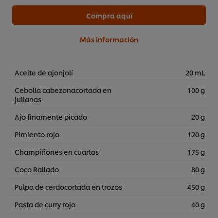
Compra aquí
Más información
Aceite de ajonjolí
20 mL
Cebolla cabezonacortada en
100 g
julianas
Ajo finamente picado
20 g
Pimiento rojo
120 g
Champiñones en cuartos
175 g
Coco Rallado
80 g
Pulpa de cerdocortada en trozos
450 g
Pasta de curry rojo
40 g