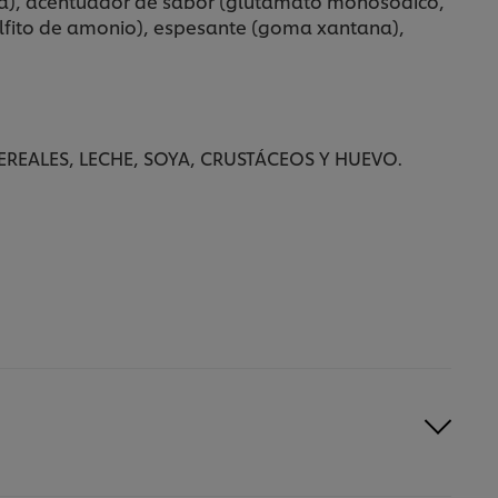
bolla), acentuador de sabor (glutamato monosódico,
sulfito de amonio), espesante (goma xantana),
REALES, LECHE, SOYA, CRUSTÁCEOS Y HUEVO.