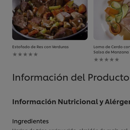
Estofado de Res con Verduras
Lomo de Cerdo con
No
Salsa de Manzana
se
No
han
se
enviado
han
calificaciones
enviado
Información del Producto
para
calificaciones
este
para
recipe
este
recipe
Información Nutricional y Alérge
Ingredientes