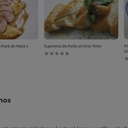
 Puré de Maíz y
Suprema de Pollo al Vino Tinto
P
No
S
se
N
han
s
enviado
h
calificaciones
e
para
c
este
p
recipe
e
r
nos