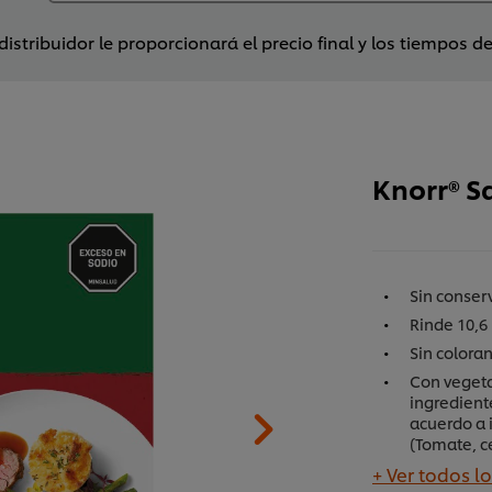
distribuidor le proporcionará el precio final y los tiempos d
Knorr® S
Sin conser
Rinde 10,6 
Sin colorant
Con vegeta
ingredient
acuerdo a 
(Tomate, c
+ Ver todos l