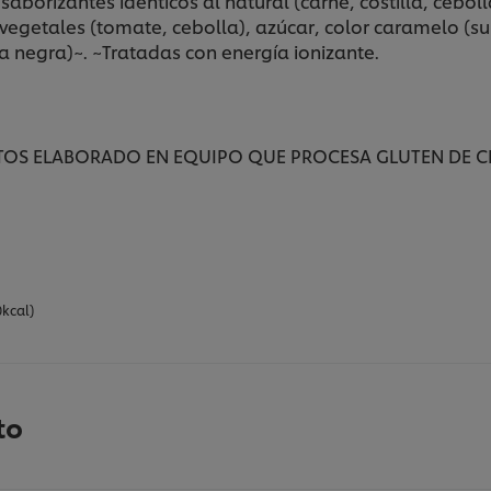
 saborizantes idénticos al natural (carne, costilla, ce
, vegetales (tomate, cebolla), azúcar, color caramelo (
nta negra)~. ~Tratadas con energía ionizante.
TOS ELABORADO EN EQUIPO QUE PROCESA GLUTEN DE CE
0kcal)
to