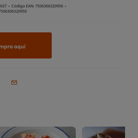
0037
•
Código EAN:
7506306320956
•
7506306320950
mpra aquí