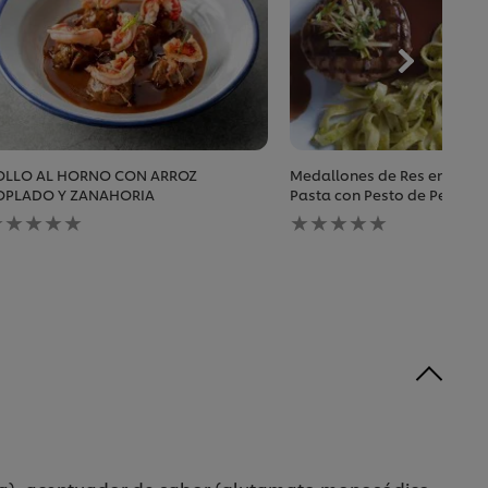
OLLO AL HORNO CON ARROZ
Medallones de Res en Salsa
OPLADO Y ZANAHORIA
Pasta con Pesto de Perejil
o
No
e
se
an
han
nviado
enviado
alificaciones
calificaciones
ara
para
ste
este
ecipe
recipe