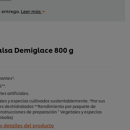
e entrega.
Leer más
alsa Demiglace 800 g
vantes*.
L**.
es artificiales.
les y especias cultivados sustentablemente. *Por sus
es deshidratados **Rendimiento por paquete de
instrucciones de preparación ¹ Vegetales y especias
ebolla)
os detalles del producto