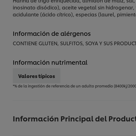
Harina de trigo enriquecida, almidón de maíz, sal,
inosinato disódico), aceite vegetal sin hidrogenar
acidulante (ácido cítrico), especias (laurel, pimie
Información de alérgenos
CONTIENE GLUTEN, SULFITOS, SOYA Y SUS PRODUC
Información nutrimental
Valores típicos
*% de la ingestión de referencia de un adulto promedio (8400kj/200
Información Principal del Produc