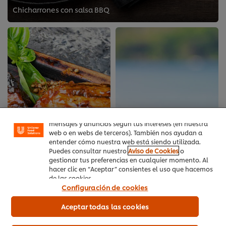
Chicharrones con salsa BBQ
Utilizamos cookies propias y de terceros (y tecnologías
similares) para mejorar tu experiencia en nuestra web.
Las cookies te permiten disfrutar de ciertas
funcionalidades (como guardar tu carrito de la
compra online), compartir contenidos en redes
sociales (en Facebook, Instagram, etc.) y personalizar
mensajes y anuncios según tus intereses (en nuestra
web o en webs de terceros). También nos ayudan a
entender cómo nuestra web está siendo utilizada.
Puedes consultar nuestro
Aviso de Cookies
o
gestionar tus preferencias en cualquier momento. Al
hacer clic en “Aceptar” consientes el uso que hacemos
de las cookies.
Configuración de cookies
Aceptar todas las cookies
chuletas de cerdo con