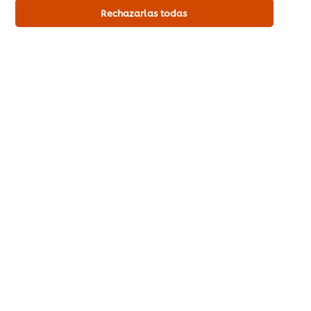
salsa de tomate y
Rechazarlas todas
manzana
Coctel de atún fresco